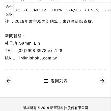
合併
371,631
340,912
9.01%
374,565
(0.78%)
2,7
營收
註
：
2019
年數字為內部結算，未經會計師查核。
新聞聯絡：
林子瑄
(Sammi Lin)
TEL
：
(02)2998-3578 ext.128
MAIL
：
ir@nishoku.com.tw
返回列表
版權所有 © 2019 新至陞科技股份有限公司