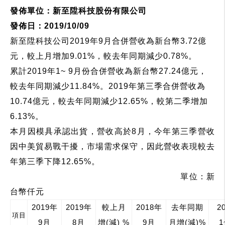
發佈單位：新至陞科技股份有限公司
發佈日：
2019/10/09
新至陞科技公司
2019
年
9
月合併營收為新台幣
3.72
億
元，較上月增加
9.01%
，較去年同期減少
0.78%
。
累計
2019
年
1~ 9
月份合併營收為新台幣
27.24
億元，
較去年同期減少
11.84%
。
2019
年第三季合併營收為
10.74
億元，較去年同期減少
12.65%
，較第二季增加
6.13%
。
本月因模具承認出貨，營收高於
8
月，今年第三季營收
因中美貿易戰干擾，市場需求保守，因此營收表現較去
年第三季下降
12.65%
。
單位：新
台幣仟元
2019
年
2019
年
較上月
2018
年
去年同期
2
項目
9
月
8
月
增
(
減
) %
9
月
月增
(
減
)%
1