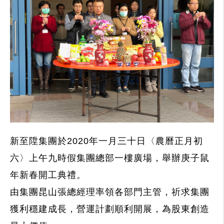
新至陞集團於2020年一月三十日〈農曆正月初
六〉上午九時假集團總部一樓廣場，舉辦庚子鼠
年新春開工典禮。
由集團昆山張總經理率領各部門主管，祈求集團
獲利穩建成長，營運計劃順利開展，為股東創造