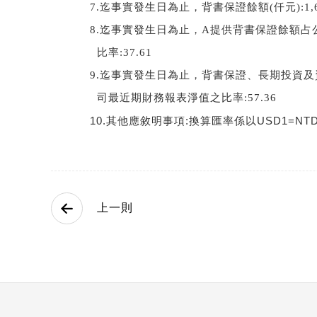
7.
迄事實發生日為止，背書保證餘額(仟元):1,69
8.
迄事實發生日為止，A提供背書保證餘額占
比率:37.61
9.
迄事實發生日為止，背書保證、長期投資及
司最近期財務報表淨值之比率:57.36
10.
其他應敘明事項
:
換算匯率係以
USD1=NTD3
上一則