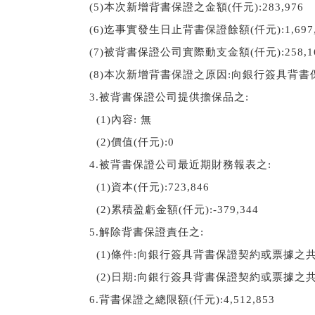
(5)
本次新增背書保證之金額(仟元):283,976
(6)
迄事實發生日止背書保證餘額(仟元):1,697,
(7)
被背書保證公司實際動支金額(仟元):258,1
(8)
本次新增背書保證之原因:向銀行簽具背書
3.
被背書保證公司提供擔保品之:
  (1)
內容: 無
  (2)
價值(仟元):0
4.
被背書保證公司最近期財務報表之:
  (1)
資本(仟元):723,846
  (2)
累積盈虧金額(仟元):-379,344
5.
解除背書保證責任之:
  (1)
條件:向銀行簽具背書保證契約或票據之
  (2)
日期:向銀行簽具背書保證契約或票據之
6.
背書保證之總限額(仟元):4,512,853