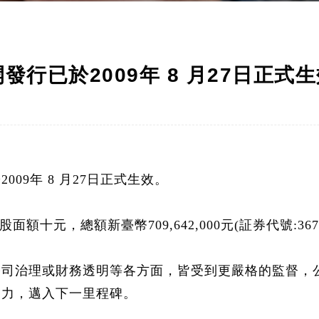
行已於2009年 8 月27日正式
於
2009
年
8
月
27
日正式生效。
股面額十元，總額新臺幣
709,642,000
元
(
証券代號
:367
公司治理或財務透明等各方面，皆受到更嚴格的監督，
努力，邁入下一里程碑。